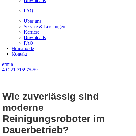
Downloads
FAQ
Über uns
Service & Leistungen
Karriere
Downloads
FAQ
Humanoide
Kontakt
Termin
+49 221 715975-59
Wie zuverlässig sind
moderne
Reinigungsroboter im
Dauerbetrieb?