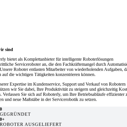
ir sind
rly bietet als Komplettanbieter für intelligente Roboterlösungen
hrittliche Serviceroboter an, die den Fachkräftemangel durch Automatis
 Unsere Roboter entlasten Mitarbeiter von wiederholenden Aufgaben, d
ch auf die wichtigen Tätigkeiten konzentrieren können.
serer Expertise im Kundenservice, Support und Verkauf von Robotern
tützen wir Sie dabei, Ihre Produktivität zu steigern und gleichzeitig Kos
. Verlassen Sie sich auf Roboterly, um Ihre Betriebsabläufe effizienter 
ten und neue Maßstäbe in der Servicerobotik zu setzen.
0
GEGRÜNDET
0
+
ROBOTER AUSGELIEFERT