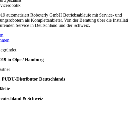
s Spezialist
rvicerobotik
019 automatisiert Roboterly GmbH Betriebsabläufe mit Service- und
ungsrobotern als Komplettanbieter. Von der Beratung über die Installati
ufenden Service in Deutschland und der Schweiz.
rn
ehmen
egründet
019 in Olpe / Hamburg
artner
. PUDU-Distributor Deutschlands
ärkte
eutschland & Schweiz